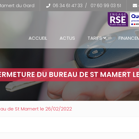
 Mamert du Gard
06 34 61 47 33
/
07 60 99 03 51
ACCUEIL
ACTUS
TARIFS
FINANCE
FERMETURE DU BUREAU DE ST MAMERT LE
au de St Mamert le 26/02/2022